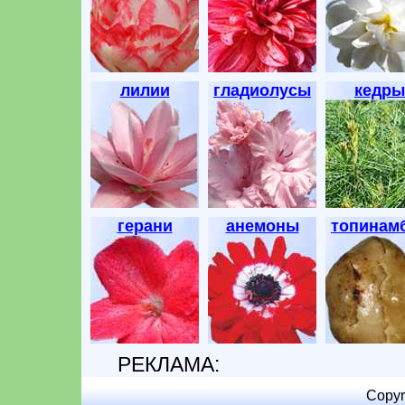
лилии
гладиолусы
кедры
герани
анемоны
топинам
РЕКЛАМА:
Copyr