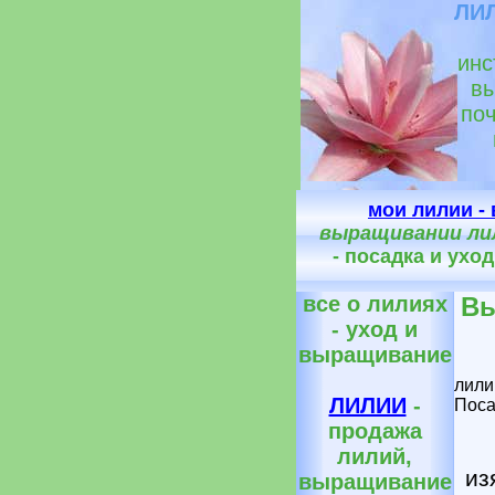
ЛИЛ
инс
вы
поч
мои лилии - 
выращивании ли
- посадка и уход
все о лилиях
Вы
- уход и
выращивание
лили
ЛИЛИИ
-
Поса
продажа
лилий,
из
выращивание