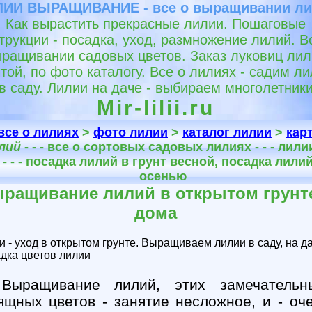
ИИ ВЫРАЩИВАНИЕ - все о выращивании л
Как вырастить прекрасные лилии. Пошаговые
трукции - посадка, уход, размножение лилий. В
ращивании садовых цветов. Заказ луковиц ли
той, по фото каталогу. Все о лилиях - садим л
в саду. Лилии на даче - выбираем многолетник
Mir-lilii.ru
все о лилиях
>
фото лилии
>
каталог лилии
>
кар
лий
- - - все о сортовых садовых лилиях - - - лил
 - - - посадка лилий в грунт весной, посадка лил
осенью
ращивание лилий в открытом грунт
дома
и - уход в открытом грунте. Выращиваем лилии в саду, на да
дка цветов лилии
Выращивание лилий, этих замечательн
ящных цветов - занятие несложное, и - оч