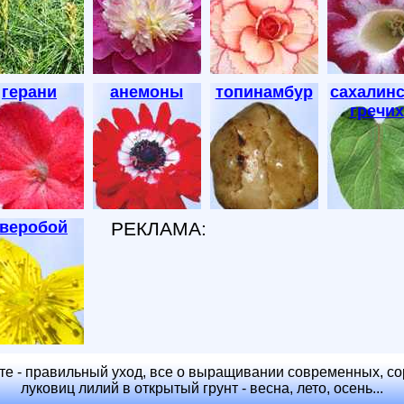
герани
анемоны
топинамбур
сахалин
гречих
зверобой
РЕКЛАМА:
те - правильный уход, все о выращивании современных, с
луковиц лилий в открытый грунт - весна, лето, осень...