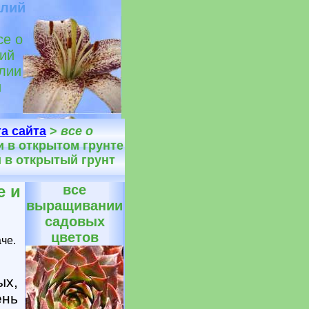
илий
се о
лий
илии
и
та сайта
>
все о
ии в открытом грунте
ий в открытый грунт
е и
все
выращивании
садовых
цветов
че.
ых,
ень