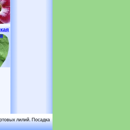
ская
а
ортовых лилий. Посадка