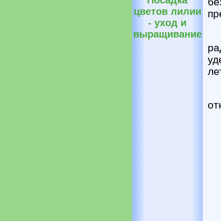
Посадка
бе
цветов лилии
пр
- уход и
выращивание
ра
уд
ле
от