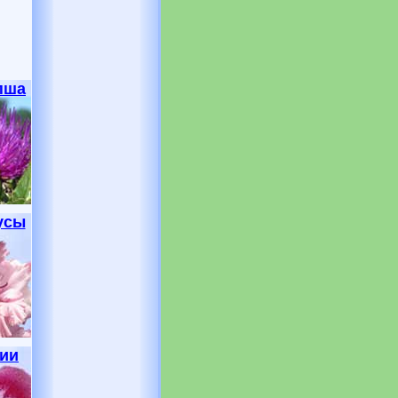
пша
усы
нии