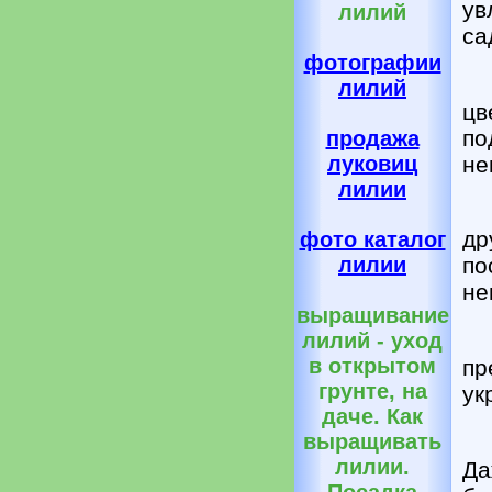
ув
лилий
са
фотографии
лилий
цв
по
продажа
не
луковиц
лилии
др
фото каталог
лилии
по
не
выращивание
лилий - уход
в открытом
пр
грунте, на
ук
даче. Как
выращивать
лилии.
Да