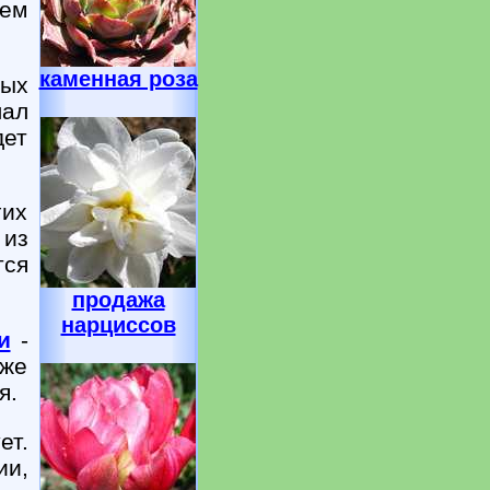
оем
каменная роза
вых
лал
дет
гих
 из
тся
продажа
нарциссов
и
-
аже
я.
ет.
ии,