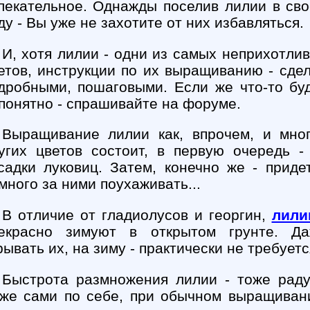
лекательное. Однажды поселив лилии в св
ду - Вы уже не захотите от них избавляться.
И, хотя лилии - одни из самых неприхотли
етов, инструкции по их выращиванию - сде
дробными, пошаговыми. Если же что-то бу
понятно - спрашивайте на форуме.
Выращивание лилии как, впрочем, и мно
угих цветов состоит, в первую очередь -
садки луковиц. Затем, конечно же - приде
много за ними поухаживать...
В отличие от гладиолусов и георгин,
лили
екрасно зимуют в открытом грунте. Д
рывать их, на зиму - практически не требуетс
Быстрота размножения лилии - тоже раду
же сами по себе, при обычном выращиван