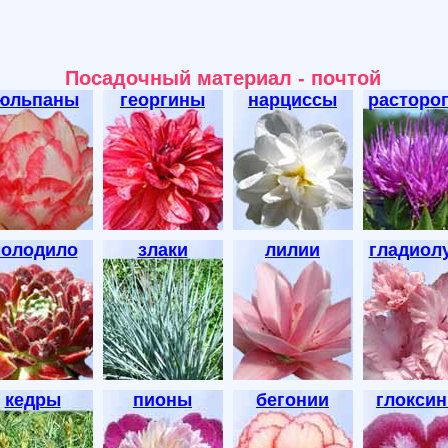
Посадочный материал - почтой
юльпаны
георгины
нарциссы
расторо
олодило
злаки
лилии
гладиол
кедры
пионы
бегонии
глокси