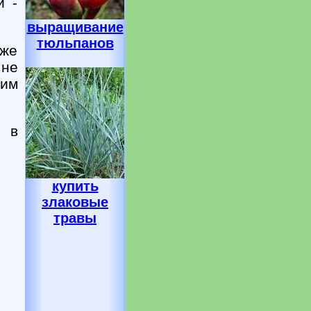
и -
выращивание
тюльпанов
оже
 не
щим
й в
купить
злаковые
травы