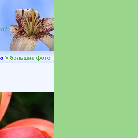
той.
ию
> большие фото