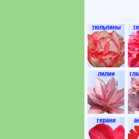
тюльпаны
г
лилии
гл
герани
а