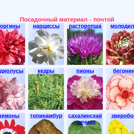
Посадочный материал - почтой
еоргины
нарциссы
расторопша
молодил
адиолусы
кедры
пионы
бегони
немоны
топинамбур
сахалинская
зверобо
гречиха