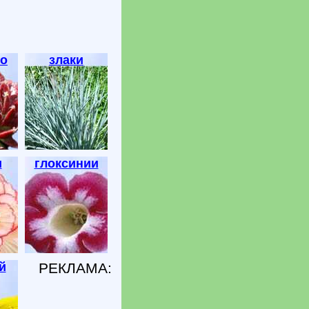
о
злаки
и
глоксинии
й
РЕКЛАМА: