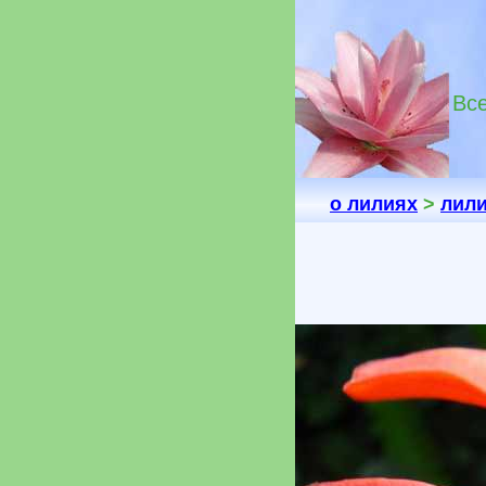
Все
о лилиях
>
лили