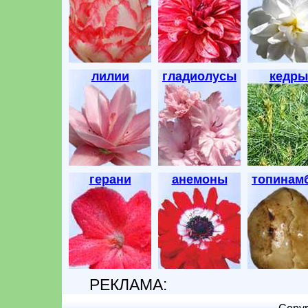
лилии
гладиолусы
кедры
герани
анемоны
топинам
РЕКЛАМА: