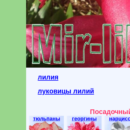
лилия
луковицы лилий
Посадочный
тюльпаны
георгины
нарцис