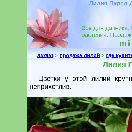
Лилия Пурпл Д
Все для дачника.
растения. Продаж
mir
лилии
>
продажа лилий
>
где купит
Лилия 
Цветки у этой лилии крупн
неприхотлив.