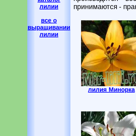
принимаются - прак
лилии
все о
выращивании
лилии
лилия Минорка