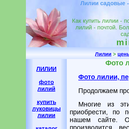
Лилии садовые -
Как купить лилии - п
лилий - почтой. Б
са
mir
Лилии
>
цен
Фото 
ЛИЛИИ
Фото лилии, п
фото
лилий
Продолжаем пр
купить
Многие из эт
луковицы
приобрести, по п
лилии
нашем сайте. О
производится в
каталог