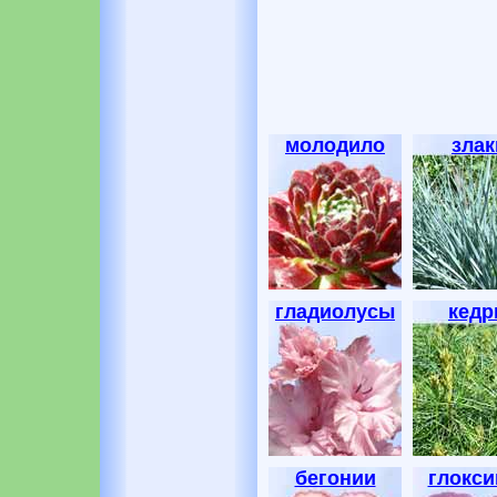
молодило
злак
гладиолусы
кед
бегонии
глокси